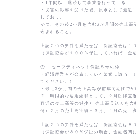
・1年間以上継続して事業を行っている
・災害の影響を受けた後、原則として最近1
しており、
かつ、その後2か月を含む3か月間の売上高
込まれること。
上記２つの要件を満たせば、保証協会は１
（保証協会が１００％保証していれば、金
② セーフティネット保証５号の枠
・経済産業省が公表している業種に該当し
てください。）
・最近3か月間の売上高等が前年同期比で5
※ 時限的な運用緩和として、２月以降直
直近の売上高等の減少と 売上高見込みを含
例）２月の売上高実績＋３月、４月の売上
上記２つの要件を満たせば、保証協会は８
（保証協会が８０％保証の場合、金融機関