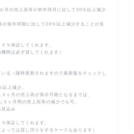
か月の売上高等が前年同月に比して20％以上減少
等が前年同期に比して20％以上減少することが見
００％保証してくれます。
融機関は必ず貸してくれます）
ている（随時更新されますので最新版をチェックし
％以上減少。
近３ヶ月の売上高が算出可能となるまでは、
む３ヶ月間の売上高等の減少でも可。
高見込み
０％保証してくれます。
によっては貸し渋りをするケースもあります）