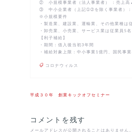
② ⼩規模事業者（法⼈事業者） ：売上⾼
③ 中⼩企業者（上記➀➁を除く事業者）：
※⼩規模要件
・製造業、建設業、運輸業、その他業種は従
・卸売業、⼩売業、サービス業は従業員5名
【利⼦補給】
・期間：借⼊後当初3年間
・補給対象上限：中⼩事業1億円、国⺠事業3
コロナウィルス
平成３０年 創業キックオフセミナー
コメントを残す
メールアドレスが公開されることはありません