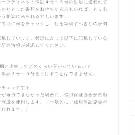
セーフティネット保証４号・５号の対応に追われて
っかりとした書類をお持ちする方もいれば、とりあ
いう相談に来られる方もいます。
方向けに何をチェックし、何を準備すべきなのか調
記載しています。状況によって以下に記載している
最新の情報が確認してください。
同期と比較してどのくらい下がっているか？
ト保証４号・５号をうけることはできません。
かチェックする
様が返済できなかった場合に、信用保証協会が金融
る制度を使用します。（一般的に、信用保証協会が
言われます。）