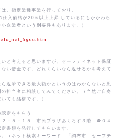
ては、指定業種事業を行っており、
の仕入価格が20％以上上昇 しているにもかかわら
中小企業者という別要件もあります。）
/sefu_net_5gou.htm
たいと考えると思いますが、セーフティネット保証
らない借金です。どれくらいなら返せるかを考えて
たら返済できる最大額かというのはわからないと思
関の担当者に相談してみてください。（当然ご自身
だいても結構です。）
の認定をもらう
町２－５－１５ 市民プラザあくろす３階 ☎０４
認定書類を発行してもらいます。
い。（ネット検索キーワード 「調布市 セーフテ