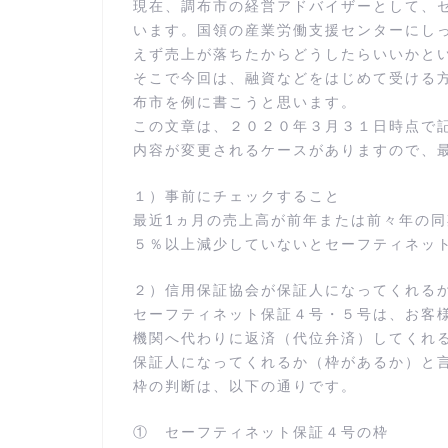
現在、調布市の経営アドバイザーとして、
います。国領の産業労働支援センターにし
えず売上が落ちたからどうしたらいいかと
そこで今回は、融資などをはじめて受ける
布市を例に書こうと思います。
この文章は、２０２０年３月３１日時点で
内容が変更されるケースがありますので、
１）事前にチェックすること
最近1ヵ月の売上高が前年または前々年の
５％以上減少していないとセーフティネッ
２）信用保証協会が保証人になってくれる
セーフティネット保証４号・５号は、お客
機関へ代わりに返済（代位弁済）してくれ
保証人になってくれるか（枠があるか）と
枠の判断は、以下の通りです。
① セーフティネット保証４号の枠