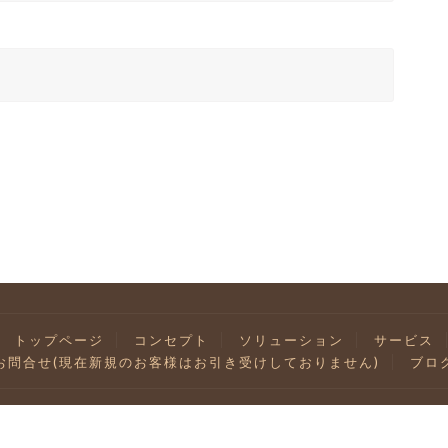
トップページ
コンセプト
ソリューション
サービス
お問合せ(現在新規のお客様はお引き受けしておりません)
ブロ
pyright 東京都調布市布田１－４３－２ Ｓ１０１ 中井徹哉税理士