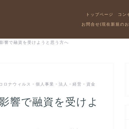
トップページ
コン
お問合せ(現在新規の
影響で融資を受けようと思う方へ
コロナウィルス
・
個人事業
・
法人
・
経営
・
資金
影響で融資を受けよ