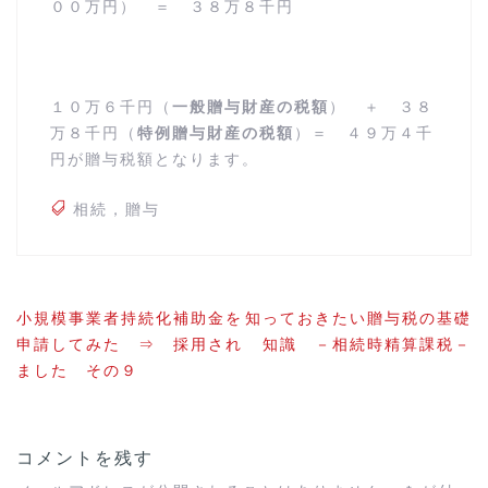
００万円） ＝ ３８万８千円
１０万６千円（
一般贈与財産の税額
） ＋ ３８
万８千円（
特例贈与財産の税額
）＝ ４９万４千
円が贈与税額となります。
相続，贈与
投
小規模事業者持続化補助金を
知っておきたい贈与税の基礎
稿
申請してみた ⇒ 採用され
知識 －相続時精算課税－
ナ
ました その９
ビ
ゲ
ー
シ
ョ
コメントを残す
ン