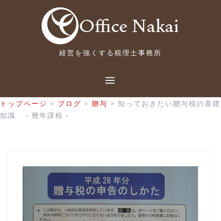
コ
ン
テ
ン
ツ
経営を強くする税理士事務所
へ
ス
キ
ッ
トップページ
>
ブログ
>
贈与
>
知っておきたい贈与税の基礎
プ
知識 －暦年課税－