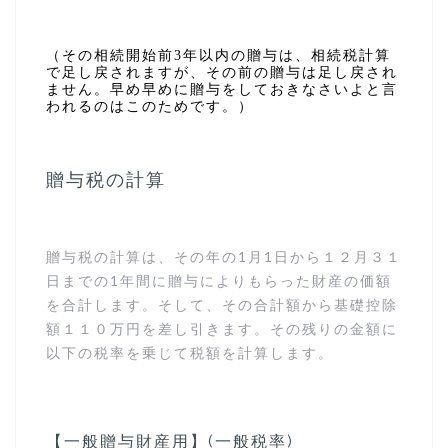
（その相続開始前
3
年以内の贈与は、相続税計算
で足し戻されますが、その前の贈与は足し戻され
ません。早め早めに贈与をしておきなさいよと言
われるのはこのためです。）
贈与税の計算
贈与税の計算は、その年の1月1日から１２月３１
日までの1年間に贈与によりもらった財産の価額
を合計します。そして、その合計額から基礎控除
額１１０万円を差し引きます。その残りの金額に
以下の税率を乗じて税額を計算します。
【一般贈与財産用】(一般税率)