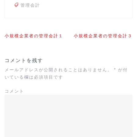
管理会計
投
小規模企業者の管理会計１
小規模企業者の管理会計３
稿
ナ
ビ
ゲ
コメントを残す
ー
シ
メールアドレスが公開されることはありません。
*
が付
ョ
いている欄は必須項目です
ン
コメント