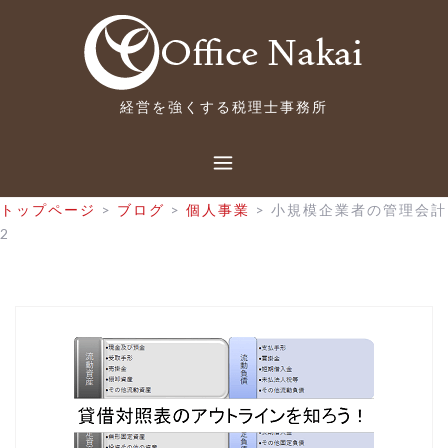
コ
ン
テ
ン
ツ
経営を強くする税理士事務所
へ
ス
キ
ッ
トップページ
>
ブログ
>
個人事業
>
小規模企業者の管理会計
プ
2