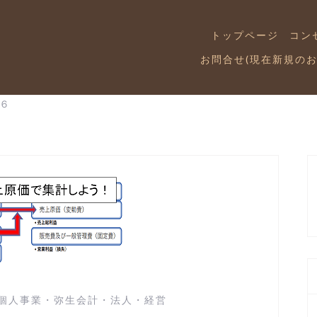
トップページ
コン
お問合せ(現在新規の
６
個人事業
・
弥生会計
・
法人
・
経営