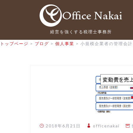
コ
ン
テ
ン
ツ
経営を強くする税理士事務所
へ
トップページ
>
ブログ
>
個人事業
>
小規模企業者の管理会計
ス
キ
ッ
プ
2018年6月21日
officenakai